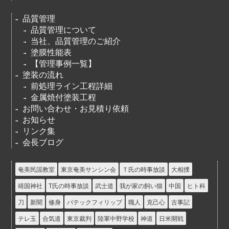
品質管理
品質管理について
当社、品質管理のご紹介
塗膜性能表
【管理事例一覧】
塗装の流れ
前処理ライン工程詳細
金属焼付塗装工程
お問い合わせ・お見積り依頼
お知らせ
リンク集
会長ブログ
奄美民謡教室
東京奄美サンシン会
Ｔ氏の時事放談
大相撲
靖国神社
T氏の時事放談
武士道
我が家の飼い猫
中国
ヒト科
刀
新聞
修身
パテックフィリップ
職人
克己心
古事記
テレ玉
合気道
東京裁判
陸軍中野学校
神道
日米開戦