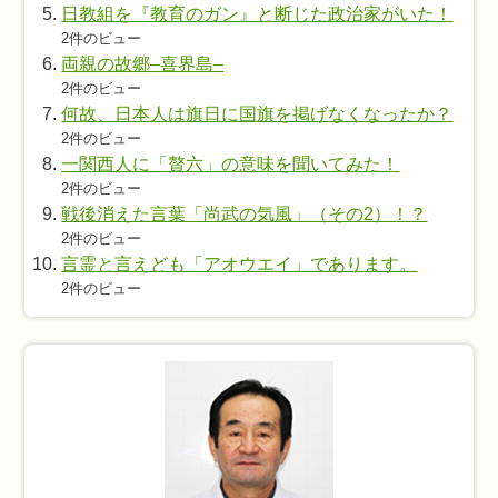
日教組を『教育のガン』と断じた政治家がいた！
2件のビュー
両親の故郷–喜界島–
2件のビュー
何故、日本人は旗日に国旗を掲げなくなったか？
2件のビュー
一関西人に「贅六」の意味を聞いてみた！
2件のビュー
戦後消えた言葉「尚武の気風」（その2）！？
2件のビュー
言霊と言えども「アオウエイ」であります。
2件のビュー