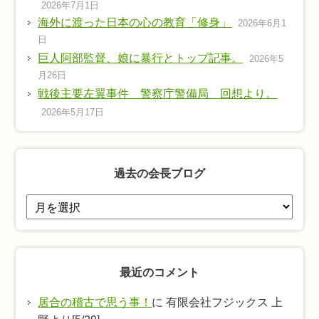
2026年7月1日
海外に渡った日本の心の教育「修身」
2026年6月1
日
巨人阿部監督、娘に暴行とトップ記事。
2026年5
月26日
戦後主要左翼事件 警察庁警備局 回想より。
2026年5月17日
過去の会長ブログ
過
去
の
会
最近のコメント
長
ブ
居合の稽古で思う事！
に 有限会社フジックス 上
ロ