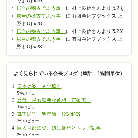
野より[5/29]
グ
居合の稽古で思う事！
に 村上良信さんより[5/28]
居合の稽古で思う事！
に 有限会社フジックス 上
野より[5/28]
居合の稽古で思う事！
に 村上良信さんより[5/23]
居合の稽古で思う事！
に 有限会社フジックス 上
野より[5/23]
よく見られている会長ブログ（集計：1週間単位）
日本の姿、その原点
5件のビュー
歴代、最も醜悪な首相 石破茂。
3件のビュー
奄美民謡 豊年節 歌詞解説
2件のビュー
巨人阿部監督、娘に暴行とトップ記事。
2件のビュー