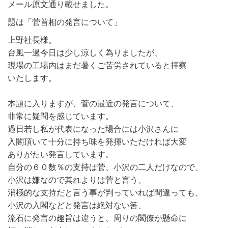
メール原文通り載せました。
題は「菅首相の発言について」
上野社長様。
台風一過今日は少し涼しく為りましたが、
現場の工場内はまだ暑くご苦労されていると拝察
いたします。
本題に入りますが、菅の最近の発言について、
非常に疑問を感じています。
過日若し私が代表になった場合には小沢さんに
入閣頂いて十分に持ち味を発揮いただければ大変
ありがたい発言しています。
自分の６０数％の支持は菅、小沢の二人だけなので、
小沢は嫌なので其れよりは菅と言う、
消極的な支持だと言う事が判っていれば間違っても、
小沢の入閣などと発言は絶対ない筈、
流石に発言の趣旨は違うと、周りの閣僚が懸命に