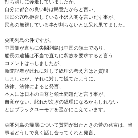
打ち消しに奔走していましたが、
自分に都合の良い時は民意だからと言い、
国民の70%拒否している小沢入閣を言いだす事が、
民意の無視している事が判らないとは呆れ果てました。
尖閣列島の件ですが。
中国側が直ちに尖閣列島は中国の領土であり、
船長の逮捕は不当で直ちに釈放を要求すると言う
コメントはっしましたが、
新聞記者が此れに対して総理の考え方はと質問
しましたが、それに対して慌てたように、
法律、法律によると発言、
本人には日本の自尊と領土問題だと言う事が、
自覚がない、此れが次ぎの総理になるかもしれない
とはブラックユーモアを遥かにこえています。
尖閣列島の帰属について質問が出たときの菅の発言は、当
事者どうしで良く話し合ってくれと発言、