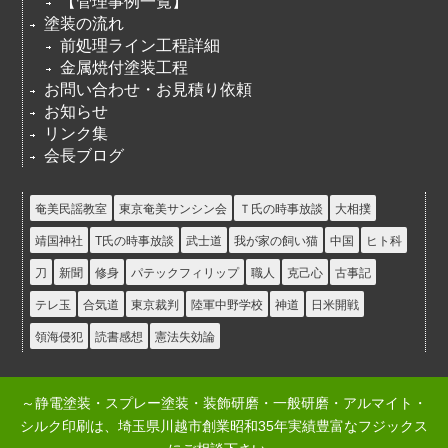
【管理事例一覧】
塗装の流れ
前処理ライン工程詳細
金属焼付塗装工程
お問い合わせ・お見積り依頼
お知らせ
リンク集
会長ブログ
奄美民謡教室
東京奄美サンシン会
Ｔ氏の時事放談
大相撲
靖国神社
T氏の時事放談
武士道
我が家の飼い猫
中国
ヒト科
刀
新聞
修身
パテックフィリップ
職人
克己心
古事記
テレ玉
合気道
東京裁判
陸軍中野学校
神道
日米開戦
領海侵犯
読書感想
憲法失効論
～静電塗装・スプレー塗装・装飾研磨・一般研磨・アルマイト・
シルク印刷は、埼玉県川越市創業昭和35年実績豊富なフジックス