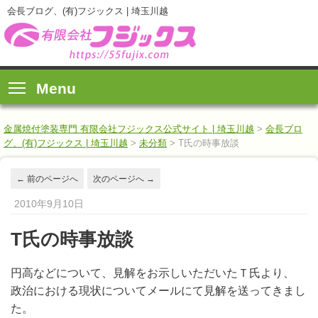
会長ブログ、(有)フジックス | 埼玉川越
Menu
金属焼付塗装専門 有限会社フジックス公式サイト | 埼玉川越
>
会長ブロ
グ、(有)フジックス | 埼玉川越
>
未分類
>
T氏の時事放談
←
前のページへ
次のページへ
→
2010年9月10日
T氏の時事放談
円高などについて、見解をお示しいただいたＴ氏より、
政治における現状についてメールにて見解を送ってきまし
た。