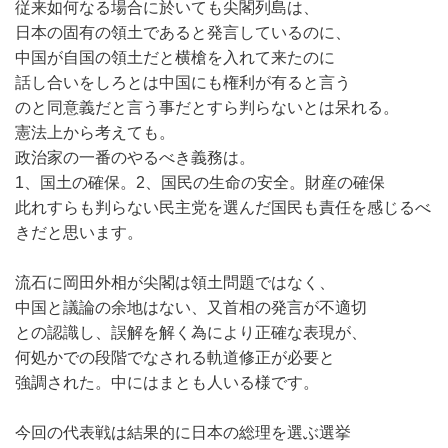
従来如何なる場合に於いても尖閣列島は、
日本の固有の領土であると発言しているのに、
中国が自国の領土だと横槍を入れて来たのに
話し合いをしろとは中国にも権利が有ると言う
のと同意義だと言う事だとすら判らないとは呆れる。
憲法上から考えても。
政治家の一番のやるべき義務は。
1、国土の確保。2、国民の生命の安全。財産の確保
此れすらも判らない民主党を選んだ国民も責任を感じるべ
きだと思います。
流石に岡田外相が尖閣は領土問題ではなく、
中国と議論の余地はない、又首相の発言が不適切
との認識し、誤解を解く為により正確な表現が、
何処かでの段階でなされる軌道修正が必要と
強調された。中にはまとも人いる様です。
今回の代表戦は結果的に日本の総理を選ぶ選挙