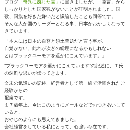
ブログ
「奇異に感じた言」
に書きましたが、「発言」から
しっかりとした国家観がないことが証明されました。国
歌、国旗を好きだ嫌いだと議論したことも同等です。
そんな人が国のリーダーとなる事、日本がおかしくなって
きています。
「本人には日本の自尊と領土問題だと言う事が、
自覚がない、此れが次ぎの総理になるかもしれない
とはブラックユーモアを遥かにこえています。」
“ブラックユーモアを遥かにこえています”の記述に、Ｔ氏
の深刻な思いが伝ってきます。
文末の気遣いの記述、経営者として第一線で活躍されたご
経験からの
配慮です。
１７歳年上、今はこのようにメールなどでおつきあいして
いると、
おやじのようにも思えてきました。
会社経営をしている私にとって、心強い存在です。