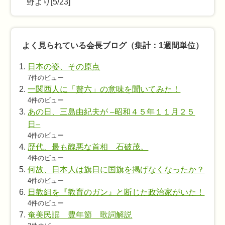
野より[5/23]
よく見られている会長ブログ（集計：1週間単位）
日本の姿、その原点
7件のビュー
一関西人に「贅六」の意味を聞いてみた！
4件のビュー
あの日、三島由紀夫が –昭和４５年１１月２５
日–
4件のビュー
歴代、最も醜悪な首相 石破茂。
4件のビュー
何故、日本人は旗日に国旗を掲げなくなったか？
4件のビュー
日教組を『教育のガン』と断じた政治家がいた！
4件のビュー
奄美民謡 豊年節 歌詞解説