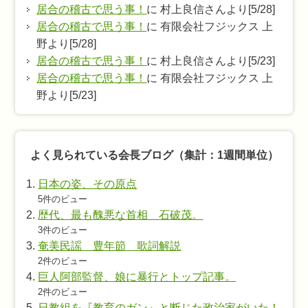
居合の稽古で思う事！
に 村上良信さんより[5/28]
居合の稽古で思う事！
に 有限会社フジックス 上
野より[5/28]
居合の稽古で思う事！
に 村上良信さんより[5/23]
居合の稽古で思う事！
に 有限会社フジックス 上
野より[5/23]
よく見られている会長ブログ（集計：1週間単位）
日本の姿、その原点
5件のビュー
歴代、最も醜悪な首相 石破茂。
3件のビュー
奄美民謡 豊年節 歌詞解説
2件のビュー
巨人阿部監督、娘に暴行とトップ記事。
2件のビュー
日教組を『教育のガン』と断じた政治家がいた！