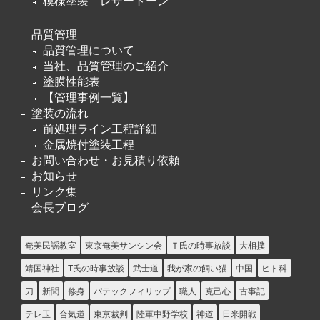
模様塗装 レザートーン
品質管理
品質管理について
当社、品質管理のご紹介
塗膜性能表
【管理事例一覧】
塗装の流れ
前処理ライン工程詳細
金属焼付塗装工程
お問い合わせ・お見積り依頼
お知らせ
リンク集
会長ブログ
奄美民謡教室
東京奄美サンシン会
Ｔ氏の時事放談
大相撲
靖国神社
T氏の時事放談
武士道
我が家の飼い猫
中国
ヒト科
刀
新聞
修身
パテックフィリップ
職人
克己心
古事記
テレ玉
合気道
東京裁判
陸軍中野学校
神道
日米開戦