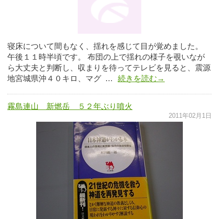
寝床について間もなく、揺れを感じて目が覚めました。
午後１１時半頃です。 布団の上で揺れの様子を覗いなが
ら大丈夫と判断し、収まりを待ってテレビを見ると、震源
地宮城県沖４０キロ、マグ …
続きを読む→
霧島連山 新燃岳 ５２年ぶり噴火
2011年02月1日