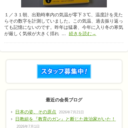
１／３１朝、出勤時車内の気温が零下３℃、温度計を見た
らその数字を計測していました。この気温、過去振り返っ
ても記憶にないのです。昨年は猛暑、今年に入り冬の寒気
が厳しく気候が大きく揺れ …
続きを読む→
最近の会長ブログ
日本の姿、その原点
2026年7月21日
日教組を『教育のガン』と断じた政治家がいた！
2026年7月1日