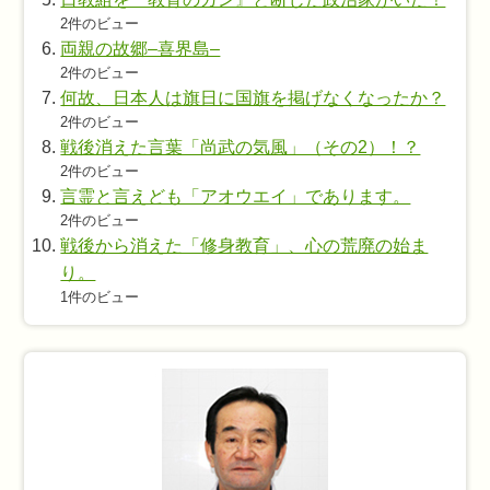
2件のビュー
両親の故郷–喜界島–
2件のビュー
何故、日本人は旗日に国旗を掲げなくなったか？
2件のビュー
戦後消えた言葉「尚武の気風」（その2）！？
2件のビュー
言霊と言えども「アオウエイ」であります。
2件のビュー
戦後から消えた「修身教育」、心の荒廃の始ま
り。
1件のビュー