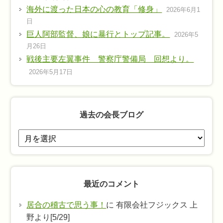
海外に渡った日本の心の教育「修身」
2026年6月1
日
巨人阿部監督、娘に暴行とトップ記事。
2026年5
月26日
戦後主要左翼事件 警察庁警備局 回想より。
2026年5月17日
過去の会長ブログ
過
去
の
会
最近のコメント
長
ブ
居合の稽古で思う事！
に 有限会社フジックス 上
ロ
野より[5/29]
グ