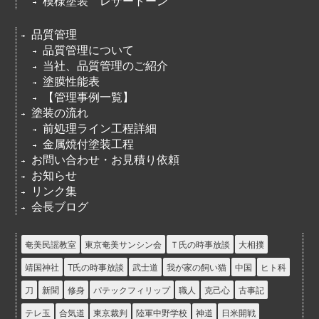
模様塗装 レザートーン
品質管理
品質管理について
当社、品質管理のご紹介
塗膜性能表
【管理事例一覧】
塗装の流れ
前処理ライン工程詳細
金属焼付塗装工程
お問い合わせ・お見積り依頼
お知らせ
リンク集
会長ブログ
奄美民謡教室
東京奄美サンシン会
Ｔ氏の時事放談
大相撲
靖国神社
T氏の時事放談
武士道
我が家の飼い猫
中国
ヒト科
刀
新聞
修身
パテックフィリップ
職人
克己心
古事記
テレ玉
合気道
東京裁判
陸軍中野学校
神道
日米開戦