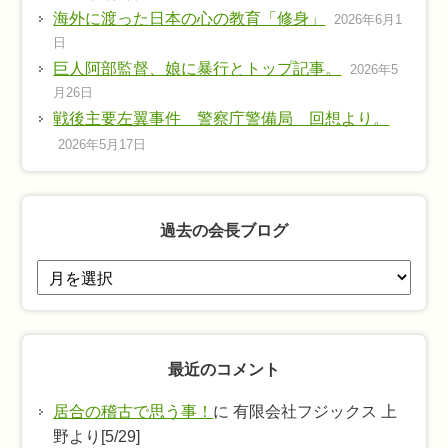
海外に渡った日本の心の教育「修身」
2026年6月1
日
巨人阿部監督、娘に暴行とトップ記事。
2026年5
月26日
戦後主要左翼事件 警察庁警備局 回想より。
2026年5月17日
過去の会長ブログ
過
去
の
会
最近のコメント
長
ブ
居合の稽古で思う事！
に 有限会社フジックス 上
ロ
野より[5/29]
グ