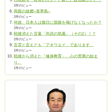
2件のビュー
両親の故郷–喜界島–
2件のビュー
何故、日本人は旗日に国旗を掲げなくなったか？
2件のビュー
戦後消えた言葉「尚武の気風」（その2）！？
2件のビュー
言霊と言えども「アオウエイ」であります。
2件のビュー
戦後から消えた「修身教育」、心の荒廃の始ま
り。
1件のビュー