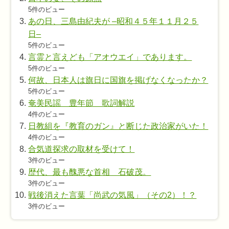
5件のビュー
あの日、三島由紀夫が –昭和４５年１１月２５
日–
5件のビュー
言霊と言えども「アオウエイ」であります。
5件のビュー
何故、日本人は旗日に国旗を掲げなくなったか？
5件のビュー
奄美民謡 豊年節 歌詞解説
4件のビュー
日教組を『教育のガン』と断じた政治家がいた！
4件のビュー
合気道探求の取材を受けて！
3件のビュー
歴代、最も醜悪な首相 石破茂。
3件のビュー
戦後消えた言葉「尚武の気風」（その2）！？
3件のビュー