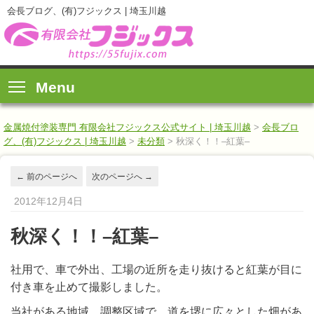
会長ブログ、(有)フジックス | 埼玉川越
Menu
金属焼付塗装専門 有限会社フジックス公式サイト | 埼玉川越
>
会長ブロ
グ、(有)フジックス | 埼玉川越
>
未分類
>
秋深く！！–紅葉–
←
前のページへ
次のページへ
→
2012年12月4日
秋深く！！–紅葉–
社用で、車で外出、工場の近所を走り抜けると紅葉が目に
付き車を止めて撮影しました。
当社がある地域、調整区域で、道を堺に広々とした畑があ