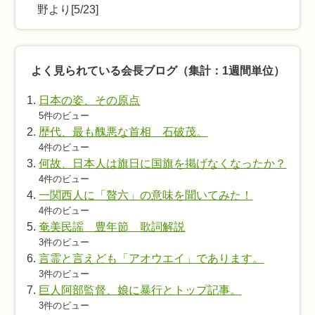
野より[5/23]
よく見られている会長ブログ（集計：1週間単位）
日本の姿、その原点
5件のビュー
歴代、最も醜悪な首相 石破茂。
4件のビュー
何故、日本人は旗日に国旗を掲げなくなったか？
4件のビュー
一関西人に「贅六」の意味を聞いてみた！
4件のビュー
奄美民謡 豊年節 歌詞解説
3件のビュー
言霊と言えども「アオウエイ」であります。
3件のビュー
巨人阿部監督、娘に暴行とトップ記事。
3件のビュー