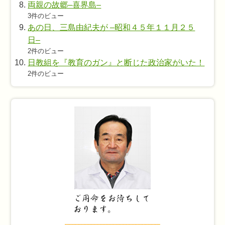
両親の故郷–喜界島–
3件のビュー
あの日、三島由紀夫が –昭和４５年１１月２５
日–
2件のビュー
日教組を『教育のガン』と断じた政治家がいた！
2件のビュー