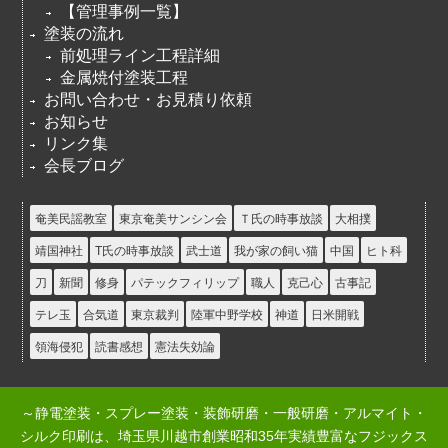
【管理事例一覧】
塗装の流れ
前処理ライン工程詳細
金属焼付塗装工程
お問い合わせ・お見積り依頼
お知らせ
リンク集
会長ブログ
奄美民謡教室
東京奄美サンシン会
Ｔ氏の時事放談
大相撲
靖国神社
T氏の時事放談
武士道
我が家の飼い猫
中国
ヒト科
刀
新聞
修身
パテックフィリップ
職人
克己心
古事記
テレ玉
合気道
東京裁判
陸軍中野学校
神道
日米開戦
領海侵犯
読書感想
憲法失効論
～静電塗装・スプレー塗装・装飾研磨・一般研磨・アルマイト・
シルク印刷は、埼玉県川越市創業昭和35年実績豊富なフジックス