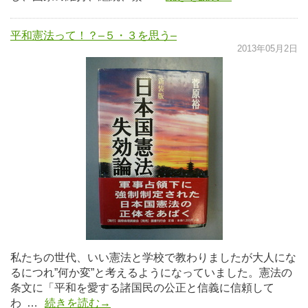
平和憲法って！？–５・３を思う–
2013年05月2日
私たちの世代、いい憲法と学校で教わりましたが大人にな
るにつれ”何か変”と考えるようになっていました。憲法の
条文に「平和を愛する諸国民の公正と信義に信頼して
わ …
続きを読む→